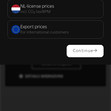
noodzakelijk
NL-license prices
incl. CO₂ tax/BPM
Functioneel
Export prices
For international customers
ALLES ACCEPTEREN
Continue
ALLES AFWIJZEN
DETAILS WEERGEVEN