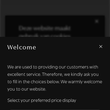
×
Deze website maakt
gebruik van cookies.
Welcome
We gebruiken cookies om inhoud en
advertenties te personaliseren en om ons
verkeer te analyseren. We delen ook
We are used to providing our customers with
informatie over uw gebruik van onze site
excellent service. Therefore, we kindly ask you
met onze advertentie- en analysepartners,
die deze kunnen combineren met andere
to fill in the choices below. We warmly welcome
informatie die u aan hen heeft verstrekt of
you to our website.
die zij hebben verzameld door uw gebruik
van hun diensten.
Lees verder
Select your preferred price display
Strikt
Prestatie
Targeting