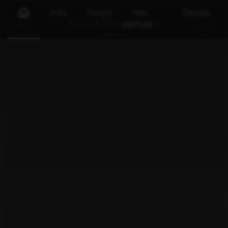
Info
Foto's
Het
Details
verhaal