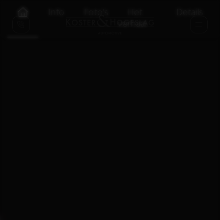
Info
Foto's
Het
Details
verhaal