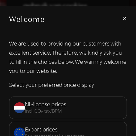
gebruik van cookies.
Welcome
We gebruiken cookies om inhoud en
advertenties te personaliseren en om ons
verkeer te analyseren. We delen ook
We are used to providing our customers with
informatie over uw gebruik van onze site
excellent service. Therefore, we kindly ask you
met onze advertentie- en analysepartners,
die deze kunnen combineren met andere
to fill in the choices below. We warmly welcome
informatie die u aan hen heeft verstrekt of
you to our website.
die zij hebben verzameld door uw gebruik
van hun diensten.
Lees verder
Select your preferred price display
Strikt
Prestatie
Targeting
noodzakelijk
NL-license prices
incl. CO₂ tax/BPM
Functioneel
Export prices