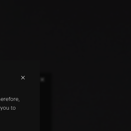
×
herefore,
keer te
 you to
tentie- en
 heeft verstrekt