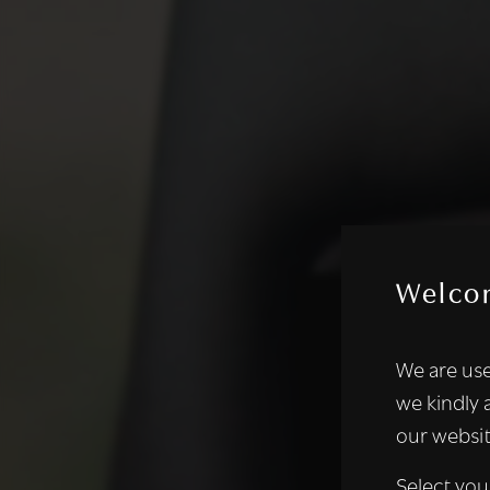
Welco
Deze websi
We are use
We gebruiken coo
we kindly 
analyseren. We de
our websit
analysepartners,
of die zij hebbe
Select you