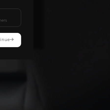
unctioneel
mers
ACCEPTEREN
inue