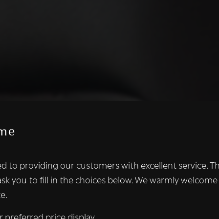
me
te maakt gebruik van cookies.
d to providing our customers with excellent service. T
kies om inhoud en advertenties te personaliseren en om ons ver
ask you to fill in the choices below. We warmly welcome
len ook informatie over uw gebruik van onze site met onze adver
e.
 die deze kunnen combineren met andere informatie die u aan hen
n verzameld door uw gebruik van hun diensten.
Lees verder
r preferred price display