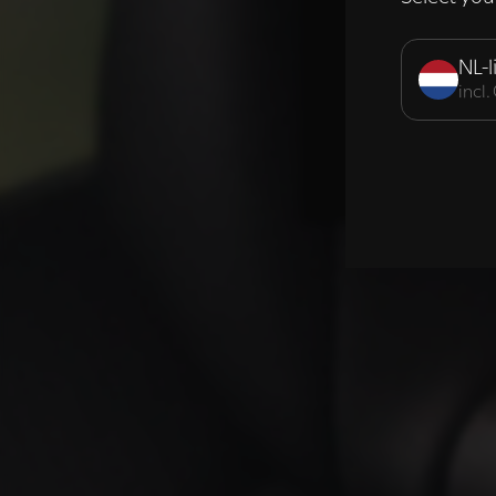
Strikt noodzak
NL-l
incl
DETAILS WE