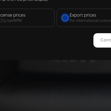
elijk
Prestatie
Targeting
F
icense prices
Export prices
. CO₂ tax/BPM
For international custo
ERGEVEN
ALLES AFWIJZEN
ALLES 
Cont