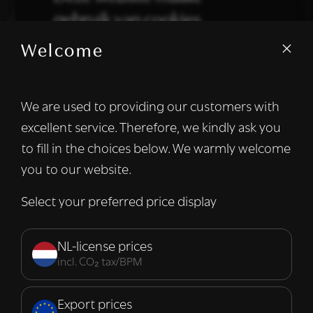
gebruik van cookies.
Welcome
We gebruiken cookies om inhoud en
advertenties te personaliseren en om ons
verkeer te analyseren. We delen ook
We are used to providing our customers with
informatie over uw gebruik van onze site
excellent service. Therefore, we kindly ask you
met onze advertentie- en analysepartners,
die deze kunnen combineren met andere
to fill in the choices below. We warmly welcome
informatie die u aan hen heeft verstrekt of
you to our website.
die zij hebben verzameld door uw gebruik
van hun diensten.
Lees verder
Select your preferred price display
Strikt
Prestatie
Targeting
noodzakelijk
NL-license prices
incl. CO₂ tax/BPM
Functioneel
Export prices