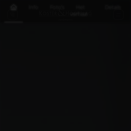
Info
Foto's
Het
Details
verhaal