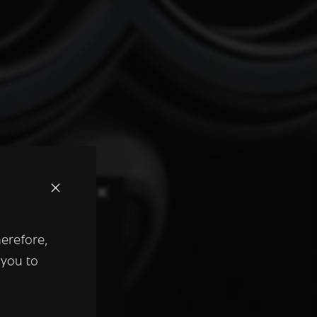
×
herefore,
keer te
 you to
tentie- en
 heeft verstrekt