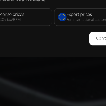
elijk
Prestatie
Targeting
F
icense prices
Export prices
. CO₂ tax/BPM
For international custo
ERGEVEN
ALLES AFWIJZEN
ALLES 
Cont