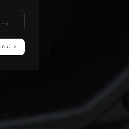
unctioneel
mers
ACCEPTEREN
inue