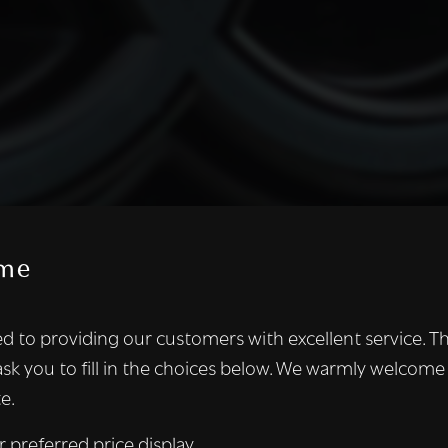
me
te maakt gebruik van cookies.
d to providing our customers with excellent service. T
kies om inhoud en advertenties te personaliseren en om ons ver
ask you to fill in the choices below. We warmly welcome
len ook informatie over uw gebruik van onze site met onze adver
e.
 die deze kunnen combineren met andere informatie die u aan hen
n verzameld door uw gebruik van hun diensten.
Lees verder
r preferred price display