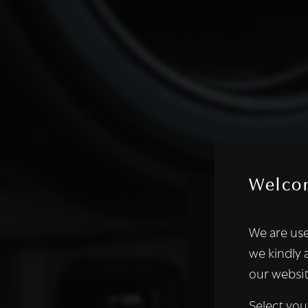
Welco
Deze websi
We are use
We gebruiken coo
we kindly 
analyseren. We de
our websit
analysepartners,
of die zij hebbe
Select you