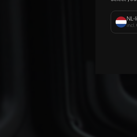
Strikt noodzak
NL-l
incl
DETAILS WE