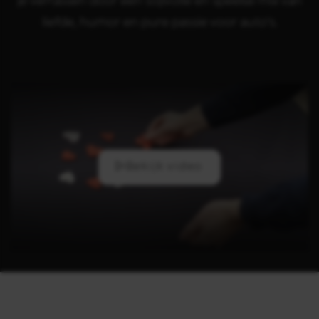
je verrassen door een stijlvolle en speelse mix van
liefde, humor en pure passie voor auto's.
Bekijk video