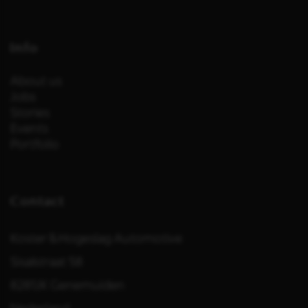
Info
About us
Jobs
Stories
Events
Portfolio
Contact
Koster & Hogeslag Automotive
Sisalstraat 58
8281JK Genemuiden