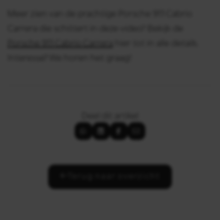
Meer zien van de prachtige Porsche 911 Cabrio
Carrera die schittert in deze video? Bekijk de
Porsche 911 Cabrio Carrera
hier tot in alle details.
Interesse? We horen het graag!
Deel dit artikel
Terug naar overzicht