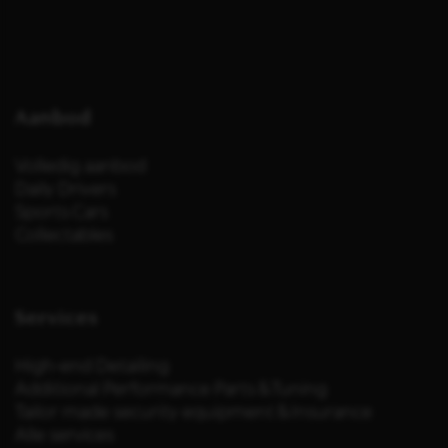
Aanbod
Volledig aanbod
Daily Drivers
Sports Cars
Collectables
Services
High-end Detailing
Additional Performance Parts & Tuning
Tailor made security equipment & Insurance
Alle services