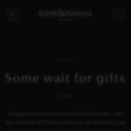
STORY
Some wait for gifts
...
Graag presenteren we onze Valentijnsvideo, met
een Porsche 911 Carrera Cabrio in de hoofdrol. Laat