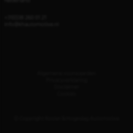
Nederland
+31(0)38 260 01 21
info@khautomotive.nl
Algemene voorwaarden
Privacyverklaring
Disclaimer
Cookies
© Copyright Koster & Hogeslag Automotive