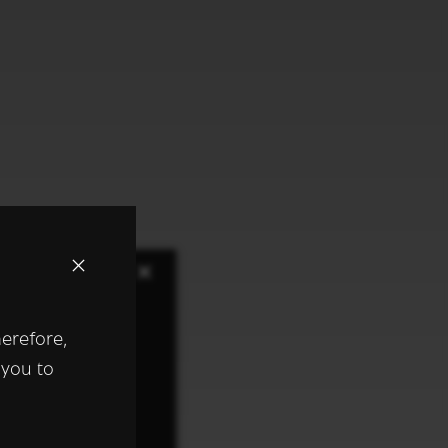
×
herefore,
keer te
 you to
tentie- en
 heeft verstrekt