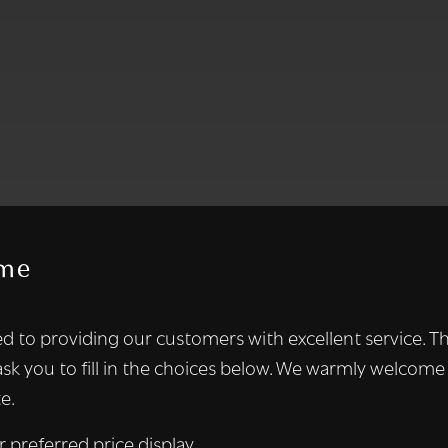
me
te maakt gebruik van cookies.
d to providing our customers with excellent service. T
kies om inhoud en advertenties te personaliseren en om ons ver
ask you to fill in the choices below. We warmly welcome
len ook informatie over uw gebruik van onze site met onze adver
e.
 die deze kunnen combineren met andere informatie die u aan hen
n verzameld door uw gebruik van hun diensten.
Lees verder
r preferred price display