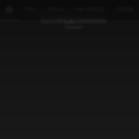
Info
Foto's
Het verhaal
Details