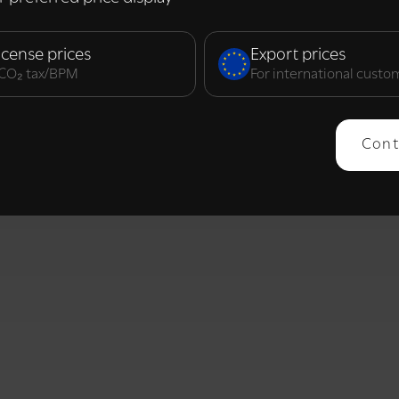
elijk
Prestatie
Targeting
F
icense prices
Export prices
. CO₂ tax/BPM
For international custo
ERGEVEN
ALLES AFWIJZEN
ALLES 
Cont