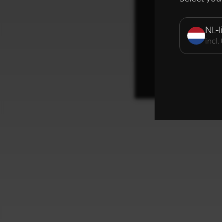
Strikt noodzak
NL-l
incl
DETAILS WE