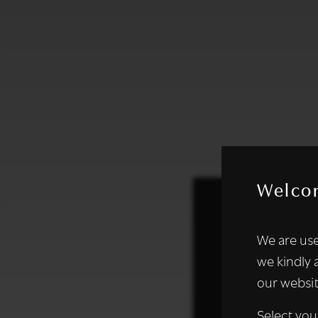
Welco
Deze websi
We are use
We gebruiken coo
we kindly 
analyseren. We de
our websit
analysepartners,
of die zij hebbe
Select you