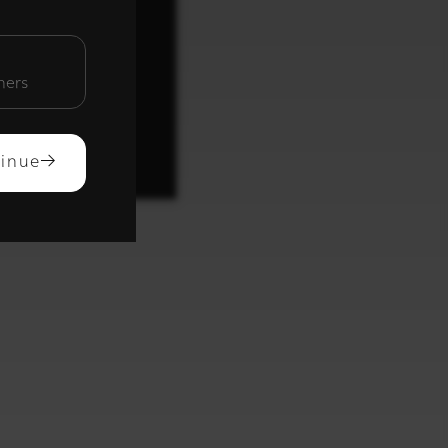
unctioneel
mers
ACCEPTEREN
inue