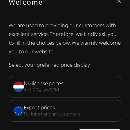
Welcome
We gebruiken cookies om inhoud en
advertenties te personaliseren en om ons
verkeer te analyseren. We delen ook
We are used to providing our customers with
informatie over uw gebruik van onze site
excellent service. Therefore, we kindly ask you
met onze advertentie- en analysepartners,
die deze kunnen combineren met andere
to fill in the choices below. We warmly welcome
informatie die u aan hen heeft verstrekt of
you to our website.
die zij hebben verzameld door uw gebruik
van hun diensten.
Lees verder
Select your preferred price display
Strikt
Prestatie
Targeting
noodzakelijk
NL-license prices
incl. CO₂ tax/BPM
Functioneel
Export prices
For international customers