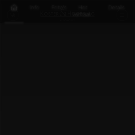
Info
Foto's
Het
Details
verhaal