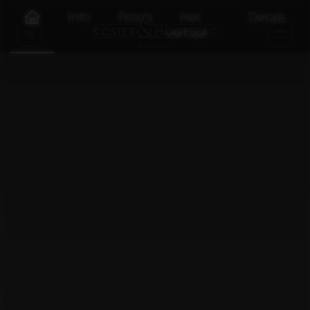
Info
Foto's
Het
Details
verhaal