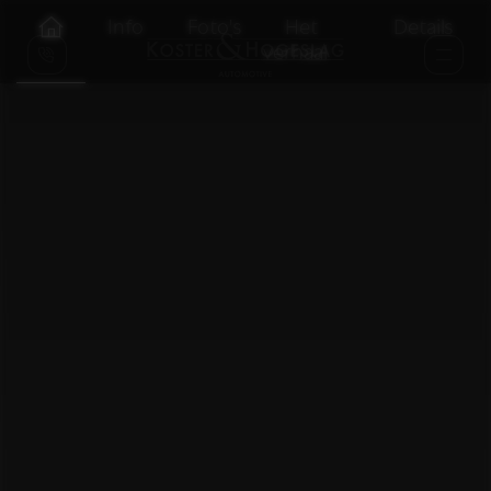
Info
Foto's
Het
Details
verhaal