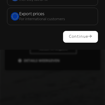
Functioneel
Export prices
For international customers
ALLES ACCEPTEREN
Continue
ALLES AFWIJZEN
DETAILS WEERGEVEN