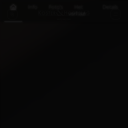
Info
Foto's
Het
Details
verhaal