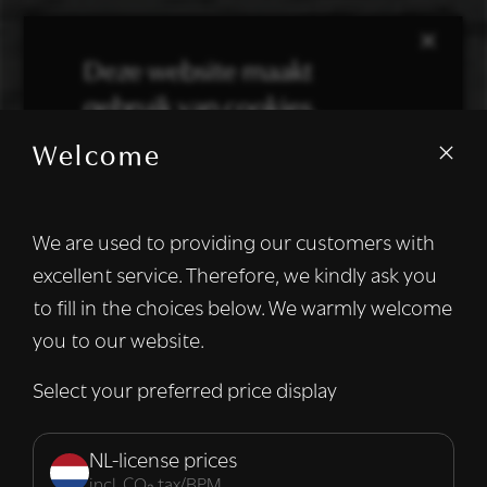
×
Deze website maakt
gebruik van cookies.
Welcome
We gebruiken cookies om inhoud en
advertenties te personaliseren en om ons
verkeer te analyseren. We delen ook
We are used to providing our customers with
informatie over uw gebruik van onze site
excellent service. Therefore, we kindly ask you
met onze advertentie- en analysepartners,
die deze kunnen combineren met andere
to fill in the choices below. We warmly welcome
informatie die u aan hen heeft verstrekt of
you to our website.
die zij hebben verzameld door uw gebruik
van hun diensten.
Lees verder
Select your preferred price display
Strikt
Prestatie
Targeting
noodzakelijk
NL-license prices
incl. CO₂ tax/BPM