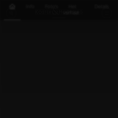
Info
Foto's
Het
Details
verhaal