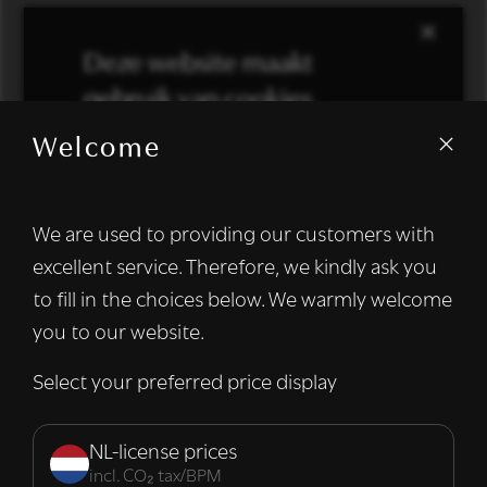
×
Deze website maakt
gebruik van cookies.
Welcome
We gebruiken cookies om inhoud en
advertenties te personaliseren en om ons
verkeer te analyseren. We delen ook
We are used to providing our customers with
informatie over uw gebruik van onze site
excellent service. Therefore, we kindly ask you
met onze advertentie- en analysepartners,
die deze kunnen combineren met andere
to fill in the choices below. We warmly welcome
informatie die u aan hen heeft verstrekt of
you to our website.
die zij hebben verzameld door uw gebruik
van hun diensten.
Lees verder
Select your preferred price display
Strikt
Prestatie
Targeting
noodzakelijk
NL-license prices
incl. CO₂ tax/BPM