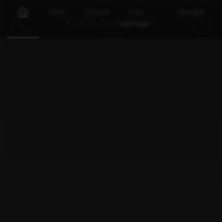
Info
Foto's
Het
Details
verhaal