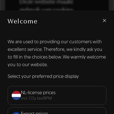
Deze website maakt
gebruik van cookies.
Welcome
We gebruiken cookies om inhoud en
advertenties te personaliseren en om ons
verkeer te analyseren. We delen ook
We are used to providing our customers with
informatie over uw gebruik van onze site
excellent service. Therefore, we kindly ask you
met onze advertentie- en analysepartners,
die deze kunnen combineren met andere
to fill in the choices below. We warmly welcome
informatie die u aan hen heeft verstrekt of
you to our website.
die zij hebben verzameld door uw gebruik
van hun diensten.
Lees verder
Select your preferred price display
Strikt
Prestatie
Targeting
noodzakelijk
NL-license prices
incl. CO₂ tax/BPM
Functioneel
Export prices