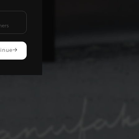
unctioneel
mers
ACCEPTEREN
inue