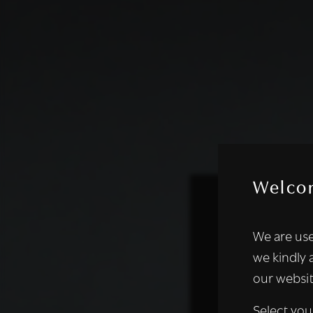
Welco
Deze websi
We are use
We gebruiken coo
we kindly 
analyseren. We de
our websit
analysepartners,
of die zij hebbe
Select you