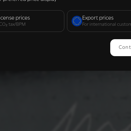
elijk
Prestatie
Targeting
F
icense prices
Export prices
. CO₂ tax/BPM
For international custo
ERGEVEN
ALLES AFWIJZEN
ALLES 
Cont