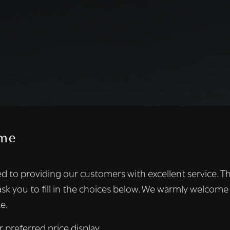
me
te maakt gebruik van cookies.
d to providing our customers with excellent service. T
kies om inhoud en advertenties te personaliseren en om ons ver
ask you to fill in the choices below. We warmly welcome
len ook informatie over uw gebruik van onze site met onze adver
e.
 die deze kunnen combineren met andere informatie die u aan hen
n verzameld door uw gebruik van hun diensten.
Lees verder
r preferred price display