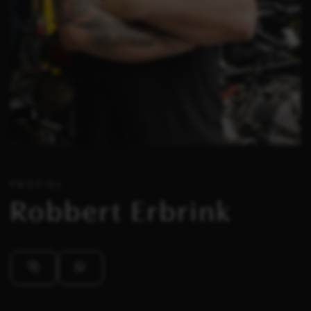
PROFIEL
Robbert Erbrink