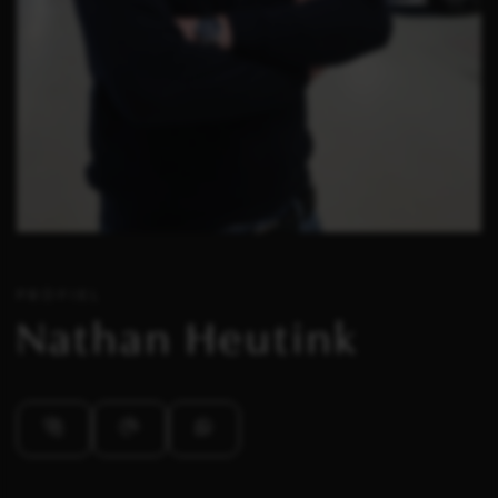
PROFIEL
Nathan Heutink