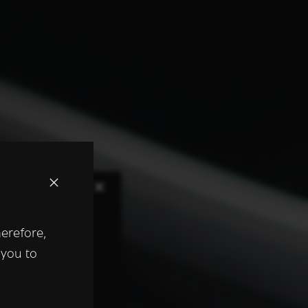
×
herefore,
keer te
 you to
tentie- en
 heeft verstrekt