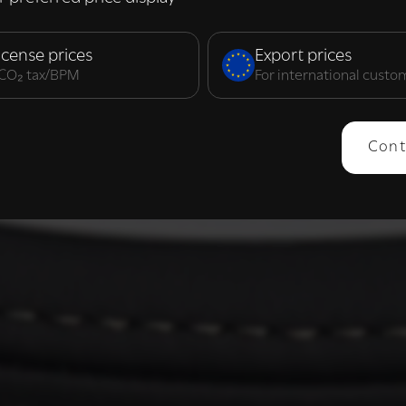
elijk
Prestatie
Targeting
F
icense prices
Export prices
. CO₂ tax/BPM
For international custo
ERGEVEN
ALLES AFWIJZEN
ALLES 
Cont