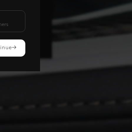
unctioneel
mers
ACCEPTEREN
inue