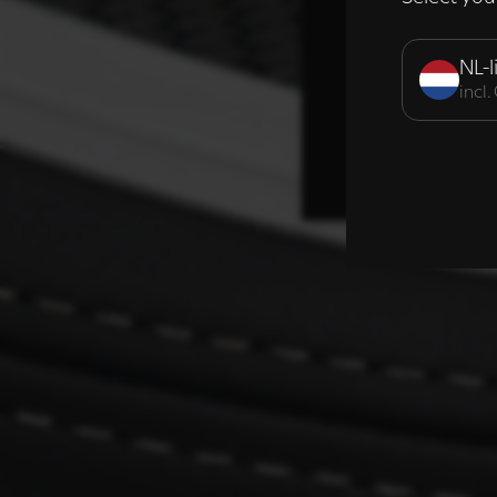
Strikt noodzak
NL-l
incl
DETAILS WE