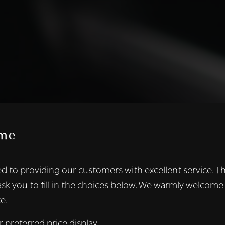
me
te maakt gebruik van cookies.
d to providing our customers with excellent service. T
kies om inhoud en advertenties te personaliseren en om ons ver
ask you to fill in the choices below. We warmly welcome
len ook informatie over uw gebruik van onze site met onze adver
e.
 die deze kunnen combineren met andere informatie die u aan hen
n verzameld door uw gebruik van hun diensten.
Lees verder
r preferred price display