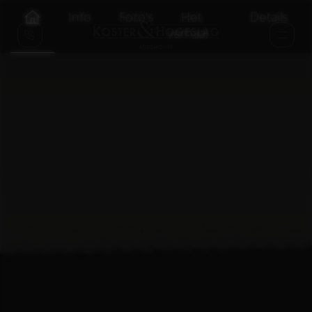
Info
Foto's
Het
Details
verhaal