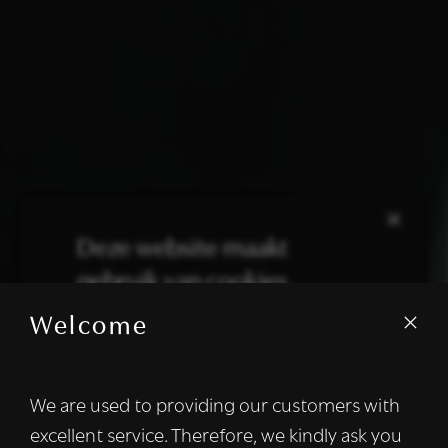
×
Deze website maakt
gebruik van cookies.
Welcome
We gebruiken cookies om inhoud en
advertenties te personaliseren en om ons
verkeer te analyseren. We delen ook
We are used to providing our customers with
informatie over uw gebruik van onze site
excellent service. Therefore, we kindly ask you
met onze advertentie- en analysepartners,