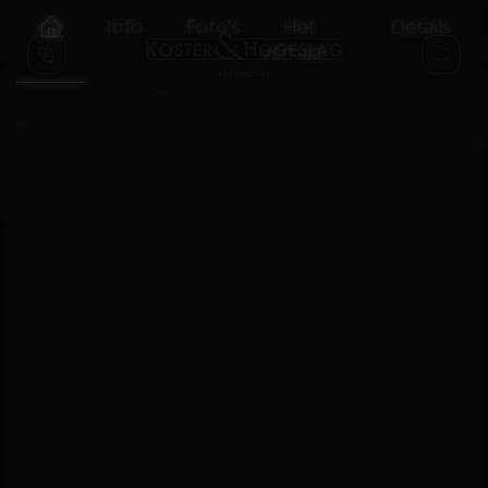
Info
Foto's
Het
Details
verhaal