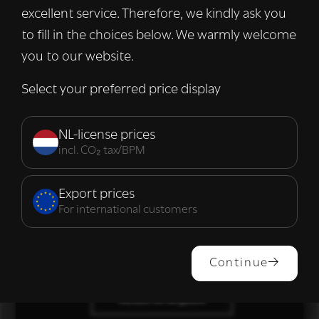
excellent service. Therefore, we kindly ask you
met onze advertentie- en analysepartners,
die deze kunnen combineren met andere
to fill in the choices below. We warmly welcome
informatie die u aan hen heeft verstrekt of
you to our website.
die zij hebben verzameld door uw gebruik
van hun diensten.
Lees verder
Select your preferred price display
Strikt
Prestatie
Targeting
noodzakelijk
NL-license prices
incl. CO₂ tax/BPM
Functioneel
Export prices
For international customers
ALLES ACCEPTEREN
Continue
ALLES AFWIJZEN