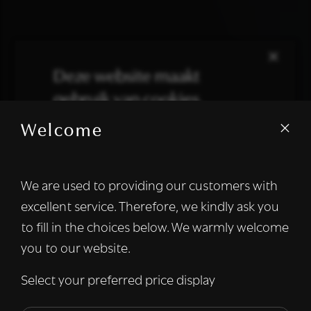
×
Deze website maakt
gebruik van cookies.
Welcome
We gebruiken cookies om inhoud en
advertenties te personaliseren en om ons
verkeer te analyseren. We delen ook
We are used to providing our customers with
informatie over uw gebruik van onze site
excellent service. Therefore, we kindly ask you
met onze advertentie- en analysepartners,
die deze kunnen combineren met andere
to fill in the choices below. We warmly welcome
informatie die u aan hen heeft verstrekt of
you to our website.
die zij hebben verzameld door uw gebruik
van hun diensten.
Lees verder
Select your preferred price display
Strikt
Prestatie
Targeting