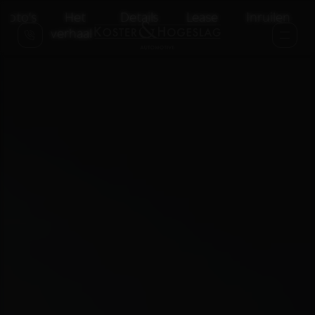
Foto's
Het
Details
Lease
Inruilen
verhaal