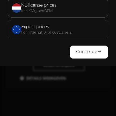
noodzakelijk
NL-license prices
incl. CO₂ tax/BPM
Functioneel
Export prices
For international customers
ALLES ACCEPTEREN
Continue
ALLES AFWIJZEN
DETAILS WEERGEVEN