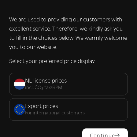
advertenties te personaliseren en om ons
verkeer te analyseren. We delen ook
We are used to providing our customers with
informatie over uw gebruik van onze site
excellent service. Therefore, we kindly ask you
met onze advertentie- en analysepartners,
die deze kunnen combineren met andere
to fill in the choices below. We warmly welcome
informatie die u aan hen heeft verstrekt of
you to our website.
die zij hebben verzameld door uw gebruik
van hun diensten.
Lees verder
Select your preferred price display
Strikt
Prestatie
Targeting
noodzakelijk
NL-license prices
incl. CO₂ tax/BPM
Functioneel
Export prices
For international customers
ALLES ACCEPTEREN
Continue