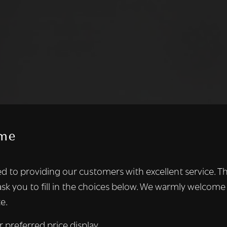
me
te maakt gebruik van cookies.
d to providing our customers with excellent service. T
kies om inhoud en advertenties te personaliseren en om ons ver
ask you to fill in the choices below. We warmly welcome
len ook informatie over uw gebruik van onze site met onze adver
e.
 die deze kunnen combineren met andere informatie die u aan hen
n verzameld door uw gebruik van hun diensten.
Lees verder
r preferred price display