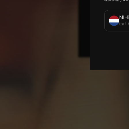
Strikt noodzak
NL-l
incl
DETAILS WE