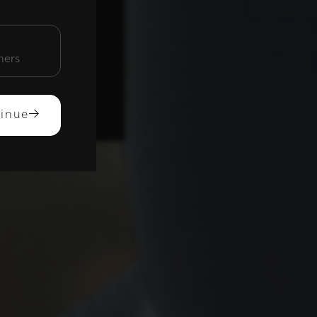
unctioneel
mers
ACCEPTEREN
inue