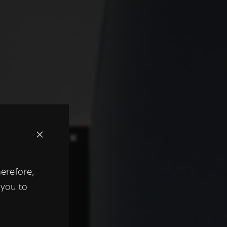
×
herefore,
keer te
 you to
tentie- en
 heeft verstrekt