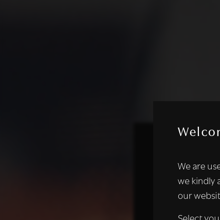
Welco
Deze websi
We are use
We gebruiken coo
we kindly 
analyseren. We de
our websit
analysepartners,
of die zij hebbe
Select you