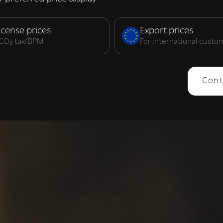
elijk
Prestatie
Targeting
F
icense prices
Export prices
. CO₂ tax/BPM
For international custo
ERGEVEN
ALLES AFWIJZEN
ALLES 
Cont