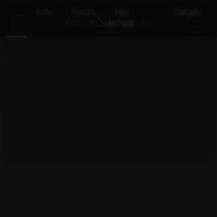
Info
Foto's
Het
Details
verhaal