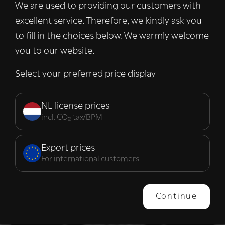
We are used to providing our customers with
informatie over uw gebruik van onze site
excellent service. Therefore, we kindly ask you
met onze advertentie- en analysepartners,
die deze kunnen combineren met andere
to fill in the choices below. We warmly welcome
informatie die u aan hen heeft verstrekt of
you to our website.
die zij hebben verzameld door uw gebruik
van hun diensten.
Lees verder
Select your preferred price display
Strikt
Prestatie
Targeting
noodzakelijk
NL-license prices
incl. CO₂ tax/BPM
Functioneel
Export prices
For international customers
ALLES ACCEPTEREN
Continue
ALLES AFWIJZEN